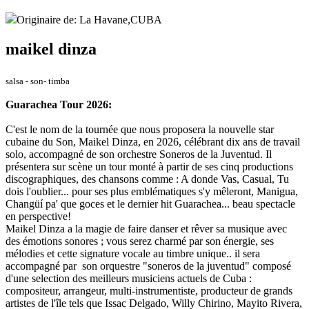
Originaire de: La Havane,CUBA
maikel dinza
salsa - son- timba
Guarachea Tour 2026:
C'est le nom de la tournée que nous proposera la nouvelle star
cubaine du Son, Maikel Dinza, en 2026, célébrant dix ans de travail
solo, accompagné de son orchestre Soneros de la Juventud. Il
présentera sur scène un tour monté à partir de ses cinq productions
discographiques, des chansons comme : A donde Vas, Casual, Tu
dois l'oublier... pour ses plus emblématiques s'y mêleront, Manigua,
Changüí pa' que goces et le dernier hit Guarachea... beau spectacle
en perspective!
Maikel Dinza a la magie de faire danser et rêver sa musique avec
des émotions sonores ; vous serez charmé par son énergie, ses
mélodies et cette signature vocale au timbre unique.. il sera
accompagné par son orquestre "soneros de la juventud" composé
d'une selection des meilleurs musiciens actuels de Cuba :
compositeur, arrangeur, multi-instrumentiste, producteur de grands
artistes de l'île tels que Issac Delgado, Willy Chirino, Mayito Rivera,