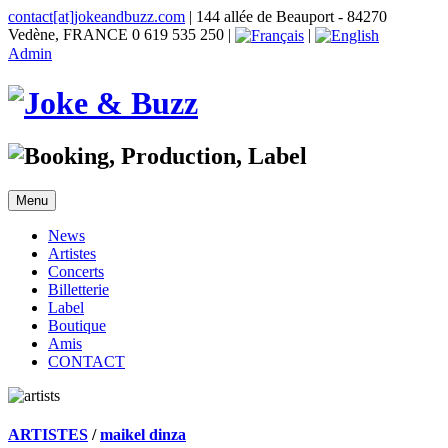
contact[at]jokeandbuzz.com
| 144 allée de Beauport - 84270
Vedène, FRANCE 0 619 535 250 |
|
Admin
Menu
News
Artistes
Concerts
Billetterie
Label
Boutique
Amis
CONTACT
ARTISTES
/
maikel dinza