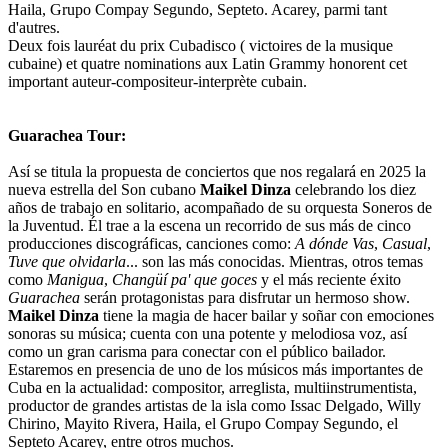
Haila, Grupo Compay Segundo, Septeto. Acarey, parmi tant
d'autres.
Deux fois lauréat du prix Cubadisco ( victoires de la musique
cubaine) et quatre nominations aux Latin Grammy honorent cet
important auteur-compositeur-interprète cubain.
Guarachea Tour:
Así se titula la propuesta de conciertos que nos regalará en 2025 la
nueva estrella del Son cubano
Maikel Dinza
celebrando los diez
años de trabajo en solitario, acompañado de su orquesta Soneros de
la Juventud. Él trae a la escena un recorrido de sus más de cinco
producciones discográficas, canciones como:
A dónde Vas
,
Casual
,
Tuve que olvidarla
... son las más conocidas. Mientras, otros temas
como
Manigua
,
Changüí pa' que goces
y el más reciente éxito
Guarachea
serán protagonistas para disfrutar un hermoso show.
Maikel Dinza
tiene la magia de hacer bailar y soñar con emociones
sonoras su música; cuenta con una potente y melodiosa voz, así
como un gran carisma para conectar con el público bailador.
Estaremos en presencia de uno de los músicos más importantes de
Cuba en la actualidad: compositor, arreglista, multiinstrumentista,
productor de grandes artistas de la isla como Issac Delgado, Willy
Chirino, Mayito Rivera, Haila, el Grupo Compay Segundo, el
Septeto Acarey, entre otros muchos.