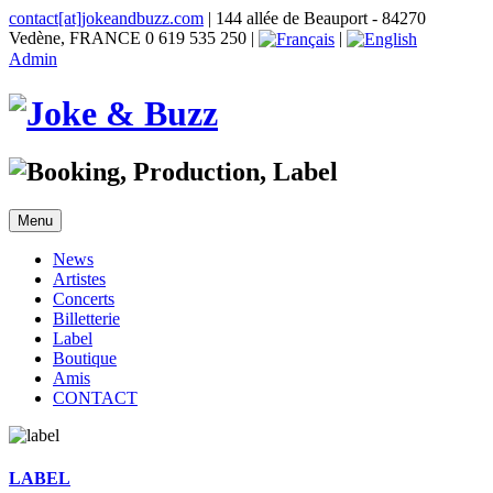
contact[at]jokeandbuzz.com
| 144 allée de Beauport - 84270
Vedène, FRANCE 0 619 535 250 |
|
Admin
Menu
News
Artistes
Concerts
Billetterie
Label
Boutique
Amis
CONTACT
LABEL